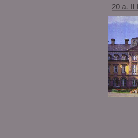
20 a. 