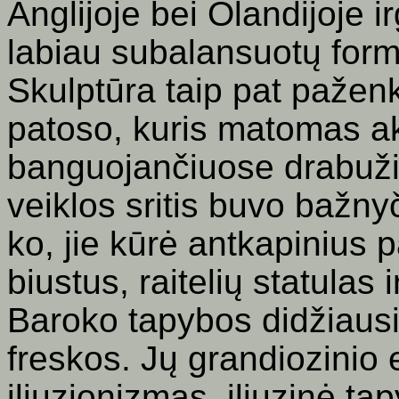
Anglijoje bei Olandijoje ir
labiau subalansuotų form
Skulptūra taip pat pažen
patoso, kuris matomas akt
banguojančiuose drabuži
veiklos sritis buvo bažnyč
ko, jie kūrė antkapinius p
biustus, raitelių statulas
Baroko tapybos
didžiausi
freskos. Jų grandiozinio
iliuzionizmas, iliuzinė ta