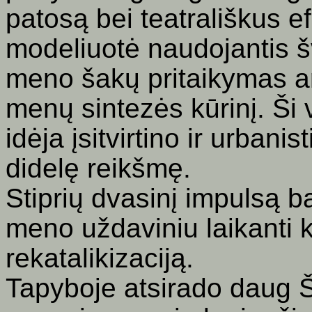
patosą bei teatrališkus ef
modeliuotė naudojantis š
meno šakų pritaikymas ar
menų sintezės kūrinį. Ši
idėja įsitvirtino ir urbani
didelę reikšmę.
Stiprių dvasinį impulsą b
meno uždaviniu laikanti ka
rekatalikizaciją.
Tapyboje atsirado daug Šv