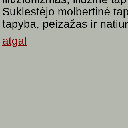
Suklestėjo molbertinė tap
tapyba, peizažas ir nati
atgal