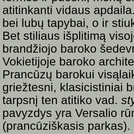
atitinkanti vidaus apdail
bei lubų tapybai, o ir st
Bet stiliaus išplitimą v
brandžiojo baroko šedevr
Vokietijoje baroko archite
Prancūzų barokui visąlai
griežtesni, klasicistiniai
tarpsnį ten atitiko vad.
st
pavyzdys yra Versalio rū
(prancūziškasis parkas).