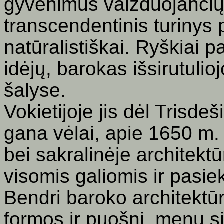
gyvenimus vaizduojančių
transcendentinis turinys
natūralistiškai. Ryškiai 
idėjų, barokas išsirutulioj
šalyse.
Vokietijoje jis dėl Trisde
gana vėlai, apie 1650 m. 
bei sakralinėje architekt
visomis galiomis ir pasie
Bendri baroko architektū
formos ir puošni, menų s