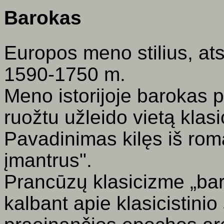
Barokas
Europos meno stilius, atsi
1590-1750 m.
Meno istorijoje barokas 
ruožtu užleido vietą klas
Pavadinimas kilęs iš roma
įmantrus".
Prancūzų klasicizme
„
ba
kalbant apie klasicistinio