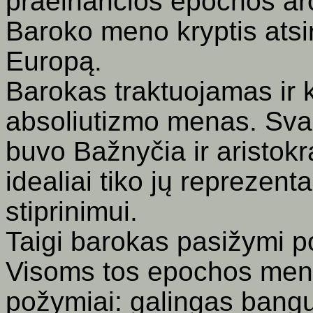
praeinančios epochos ar
Baroko meno kryptis atsir
Europą.
Barokas traktuojamas ir k
absoliutizmo menas. Svar
buvo Bažnyčia ir aristokr
idealiai tiko jų reprezentac
stiprinimui.
Taigi barokas pasižymi 
Visoms tos epochos meno
požymiai: galingas banguo