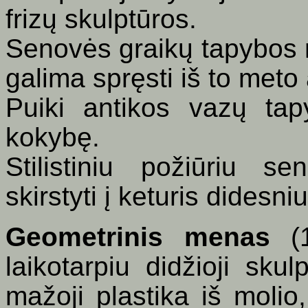
frizų skulptūros.
Senovės graikų tapybos n
galima spręsti iš to met
Puiki antikos vazų ta
kokybę.
Stilistiniu požiūriu 
skirstyti į keturis didesn
Geometrinis menas
(1
laikotarpiu didžioji sk
mažoji plastika iš moli