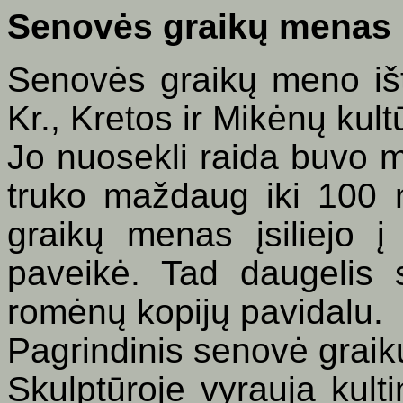
Senovės graikų menas
Senovės graikų meno išt
Kr., Kretos ir Mikėnų kult
Jo nuosekli raida buvo me
truko maždaug iki 100 m
graikų menas įsiliejo 
paveikė. Tad daugelis s
romėnų kopijų pavidalu.
Pagrindinis senovė graik
Skulptūroje vyrauja kult