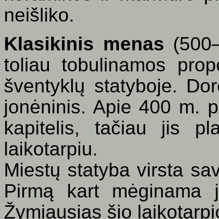
neišliko.
Klasikinis menas
(500–3
toliau tobulinamos prop
šventyklų statyboje. Dorė
jonėninis. Apie 400 m. pr
kapitelis, tačiau jis pl
laikotarpiu.
Miestų statyba virsta sa
Pirmą kart mėginama j
Žymiausias šio laikotarpi