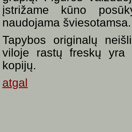
įstrižame kūno posūky
naudojama šviesotamsa.
Tapybos originalų neišl
viloje rastų freskų yra
kopijų.
atgal