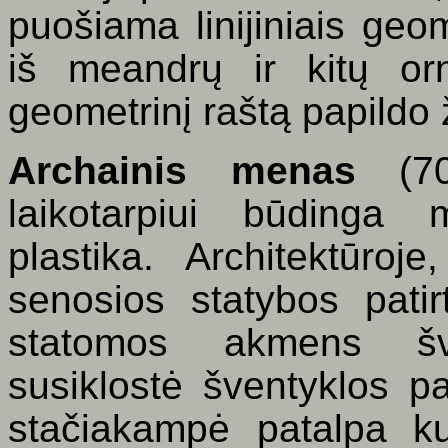
puošiama linijiniais geom
iš meandrų ir kitų o
geometrinį raštą papildo 
Archainis menas
(70
laikotarpiui būdinga 
plastika. Architektūroj
senosios statybos patir
statomos akmens šve
susiklostė šventyklos pa
stačiakampė patalpa kul