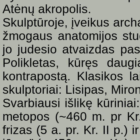
Atėnų akropolis.
Skulptūroje, įveikus archa
žmogaus anatomijos stud
jo judesio atvaizdas pas
Polikletas, kūręs daug
kontrapostą. Klasikos la
skulptoriai: Lisipas, Miron
Svarbiausi išlikę kūrinia
metopos (~460 m. pr Kr.
frizas (5 a. pr. Kr. II p.)