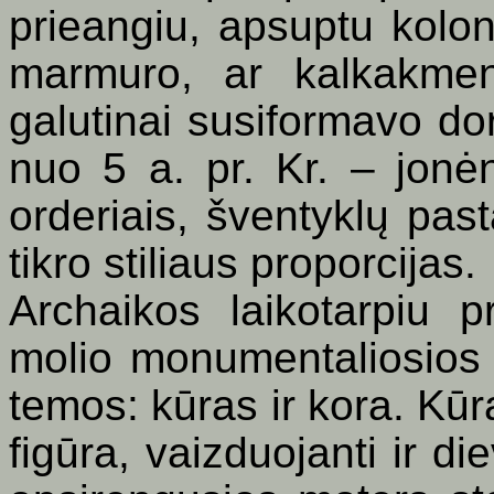
prieangiu, apsuptu kolo
marmuro, ar kalkakmen
galutinai susiformavo dor
nuo 5 a. pr. Kr. – jonėnų
orderiais, šventyklų past
tikro stiliaus proporcijas.
Archaikos laikotarpiu 
molio monumentaliosios 
temos: kūras ir kora. Kūr
figūra, vaizduojanti ir die