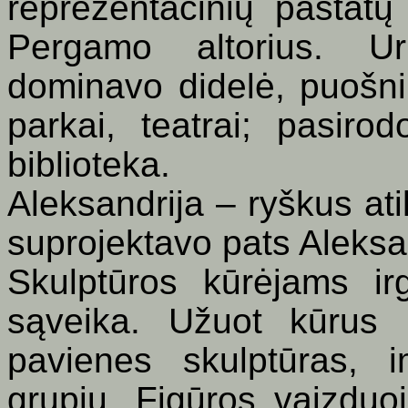
reprezentacinių pastatų 
Pergamo altorius. Urb
dominavo didelė, puošni
parkai, teatrai; pasiro
biblioteka.
Aleksandrija – ryškus at
suprojektavo pats Aleks
Skulptūros kūrėjams ir
sąveika. Užuot kūrus p
pavienes skulptūras, 
grupių. Figūros vaizdu