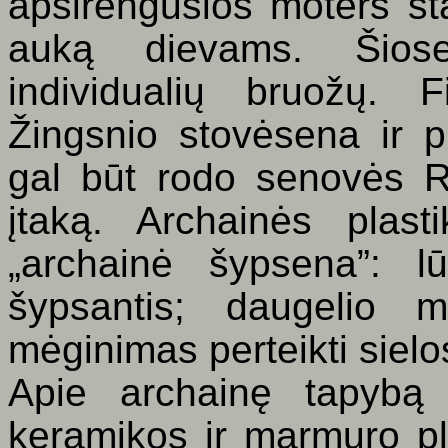
apsirengusios moters sta
auką dievams. Šiose
individualių bruožų. Fi
Žingsnio stovėsena ir p
gal būt rodo senovės R
įtaką. Archainės pla
„
archainė šypsena”: lū
šypsantis; daugelio 
mėginimas perteikti siel
Apie archainę tapybą 
keramikos ir marmuro pl