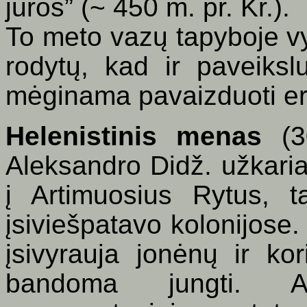
jūros” (~ 450 m. pr. Kr.).
To meto vazų tapyboje vyr
rodytų, kad ir paveiksl
mėginama pavaizduoti er
Helenistinis menas
(30
Aleksandro Didž. užkaria
į Artimuosius Rytus, 
įsiviešpatavo kolonijose. 
įsivyrauja jonėnų ir kor
bandoma jungti. At