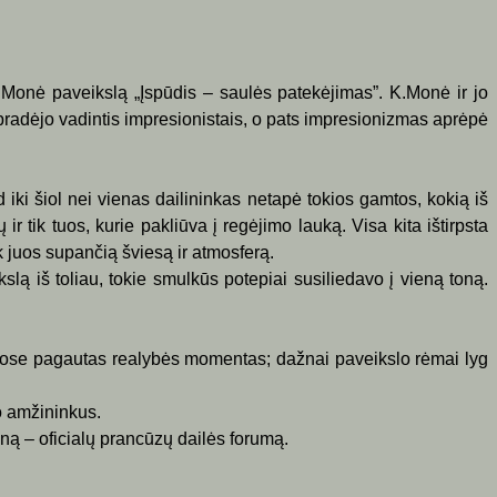
 K.Monė paveikslą
„
Įspūdis – saulės patekėjimas”. K.Monė ir jo
e pradėjo vadintis impresionistais, o pats impresionizmas aprėpė
 iki šiol nei vienas dailininkas netapė tokios gamtos, kokią iš
ir tik tuos, kurie pakliūva į regėjimo lauką. Visa kita ištirpsta
k juos supančią šviesą ir atmosferą.
slą iš toliau, tokie smulkūs potepiai susiliedavo į vieną toną.
buose pagautas realybės momentas; dažnai paveikslo rėmai lyg
o amžininkus.
ną – oficialų prancūzų dailės forumą.