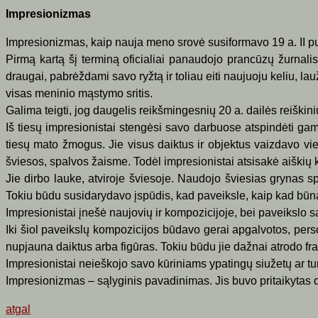
Impresionizmas
Impresionizmas, kaip nauja meno srovė susiformavo 19 a. II p
Pirmą kartą šį terminą oficialiai panaudojo prancūzų žurnal
draugai, pabrėždami savo ryžtą ir toliau eiti naujuoju keliu, l
visas meninio mąstymo sritis.
Galima teigti, jog daugelis reikšmingesnių 20 a. dailės reiškin
Iš tiesų impresionistai stengėsi savo darbuose atspindėti gamt
tiesų mato žmogus. Jie visus daiktus ir objektus vaizdavo vienod
šviesos, spalvos žaisme. Todėl impresionistai atsisakė aiškių k
Jie dirbo lauke, atviroje šviesoje. Naudojo šviesias grynas sp
Tokiu būdu susidarydavo įspūdis, kad paveiksle, kaip kad būna
Impresionistai įnešė naujovių ir kompozicijoje, bei paveikslo 
Iki šiol paveikslų kompozicijos būdavo gerai apgalvotos, pe
nupjauna daiktus arba figūras. Tokiu būdu jie dažnai atrodo fr
I
mpresionistai neieškojo savo kūriniams ypatingų siužetų ar tu
Impresionizmas – sąlyginis pavadinimas. Jis buvo pritaikytas d
atgal