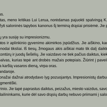
us.
istas, meno kritikas Lui Lerua, norėdamas pajuokti spalvingą
aužyti saloninės tapybos kanonus šį terminą drąsiai prisiėmė. Ji
ių yra susiję su impresionizmu.
os ir aplinkinio gyvenimo akimirkos įspūdžius. Jie aiškino, kad
ai tiksliai. Iš tiesų, žmogaus akis aiškiai mato tik dalį daiktų 
ontūrų ir juodų šešėlių. Jie vaizdavo ne tiek pačius daiktus, kie
alvas, kurias tepė ant drobės mažais potepiais. Žiūrint į paveik
 karštą vasaros dieną, virpa oras.
sandaroje.
rsonažai dažnai atrodydavo lyg pozuojantys. Impresionistų dar
agmentiški.
rinio. Jie tapė paprastus daiktus, peizažus, miesto vaizdus, sav
ailininkams, kurie dėl savo drąsių darbų nebuvo priimami į salo