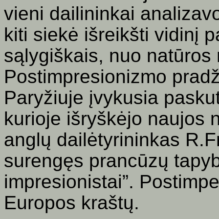
vieni dailininkai analizav
kiti siekė išreikšti vidin
sąlygiškais, nuo natūros 
Postimpresionizmo pradž
Paryžiuje įvykusia paskut
kurioje išryškėjo naujos 
anglų dailėtyrininkas R.
surengęs prancūzų tapy
impresionistai”. Postimp
Europos kraštų.