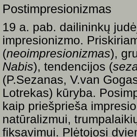
Postimpresionizmas
19
a. pab. dailininkų jud
impresionizmo. Priskiria
(
neoimpresionizmas
), gr
Nabis
), tendencijos (
sez
(P.Sezanas, V.van Gogas
Lotrekas) kūryba. Posim
kaip priešprieša impres
natūralizmui, trumpalaiki
fiksavimui. Plėtojosi dv