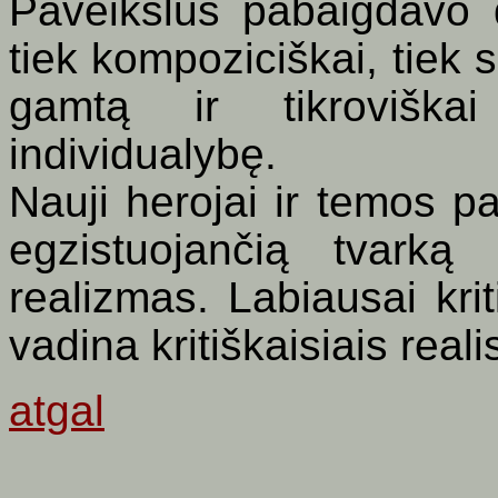
Paveikslus pabaigdavo d
tiek kompoziciškai, tiek sp
gamtą ir tikroviškai
individualybę.
Nauji herojai ir temos pag
egzistuojančią tvarką 
realizmas. Labiausai krit
vadina kritiškaisiais reali
atgal