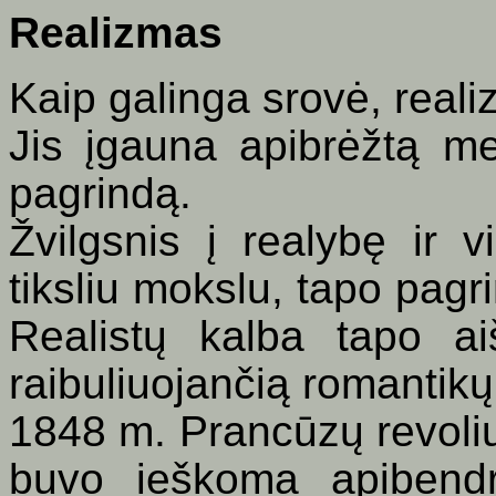
Realizmas
Kaip galinga srovė, reali
Jis
įgauna apibrėžtą men
pagrindą.
Žvilgsnis į realybę ir v
tiksliu mokslu, tapo pagri
Realistų kalba tapo aišk
raibuliuojančią romantikų
1848 m. Prancūzų revoliu
buvo ieškoma apibend