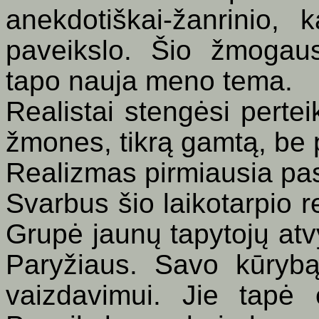
anekdotiškai-žanrinio,
paveikslo. Šio žmogaus
tapo nauja meno tema.
Realistai stengėsi perteik
žmones, tikrą gamtą, be 
Realizmas pirmiausia pas
Svarbus šio laikotarpio 
Grupė jaunų tapytojų atvy
Paryžiaus. Savo kūryb
vaizdavimui. Jie tapė 