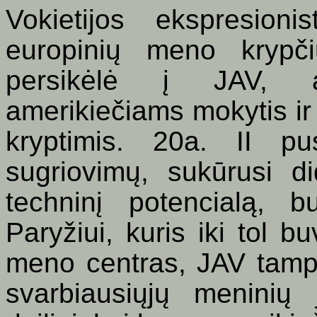
Vokietijos ekspresionis
europinių meno krypč
persikėlė į JAV, a
amerikiečiams mokytis ir
kryptimis. 20a. II p
sugriovimų, sukūrusi di
techninį potencialą, 
Paryžiui, kuris iki tol bu
meno centras, JAV tamp
svarbiausiųjų meninių 