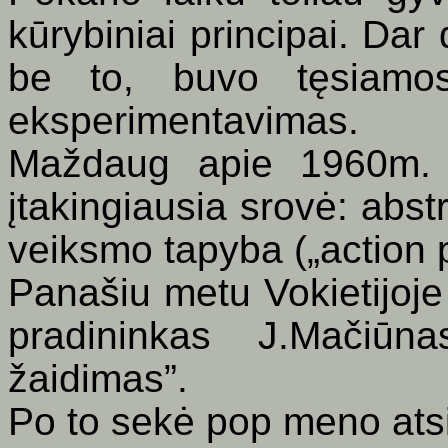
kūrybiniai principai. Dar
be to, buvo tęsiamos
eksperimentavimas.
Maždaug apie 1960m. J
įtakingiausia srovė: abs
veiksmo tapyba (
„
action 
Panašiu metu Vokietijoje
pradininkas J.Mačiū
žaidimas”.
Po to sekė pop meno ats