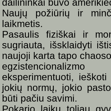
dailininkai buvo amerikieč
Naujų požiūrių ir min
laikmetis.
Pasaulis fiziškai ir mo
sugriauta, išsklaidyti išt
naujoji karta tapo chaoso
egzistencionalizm
eksperimentuoti, ieškoti
jokių normų, jokio past
būti pačiu savimi.
Pokario laiku toliau g