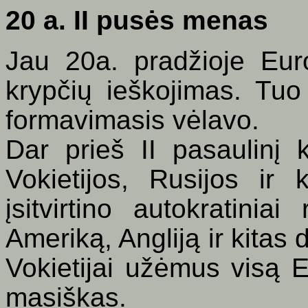
20 a. II pusės menas
Jau 20a. pradžioje Eur
krypčių ieškojimas. T
formavimasis vėlavo.
Dar prieš II pasaulinį k
Vokietijos, Rusijos ir 
įsitvirtino autokratinia
Ameriką, Angliją ir kitas
Vokietijai užėmus visą E
masiškas.