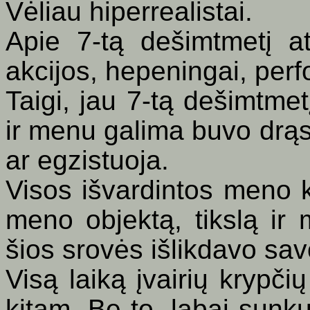
Vėliau hiperrealistai.
Apie 7-tą dešimtmetį a
akcijos, hepeningai, per
Taigi, jau 7-tą dešimtme
ir menu galima buvo drąsi
ar egzistuoja.
Visos išvardintos meno k
meno objektą, tikslą ir 
šios srovės išlikdavo sa
Visą laiką įvairių krypči
kitam. Be to, labai sunku 