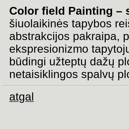
Color field Painting –
šiuolaikinės tapybos re
abstrakcijos pakraipa, p
ekspresionizmo tapytojų
būdingi užteptų dažų plo
netaisiklingos spalvų p
atgal