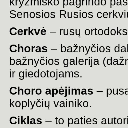
kryžmiško pagrindo past
Senosios Rusios cerkvių
Cerkvė
– rusų ortodok
Choras
– bažnyčios dali
bažnyčios galerija (daž
ir giedotojams.
Choro apėjimas
– pusa
koplyčių vainiko.
Ciklas
– to paties auto