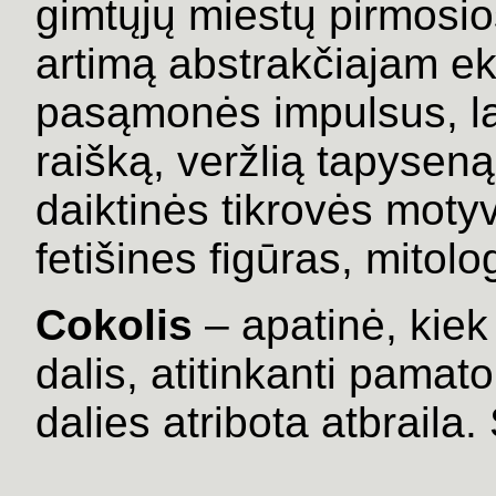
gimtųjų miestų pirmosios 
artimą abstrakčiajam ek
pasąmonės impulsus, lai
raišką, veržlią tapyseną
daiktinės tikrovės moty
fetišines figūras, mitol
Cokolis
– apatinė, kiek
dalis, atitinkanti pamat
dalies atribota atbrail