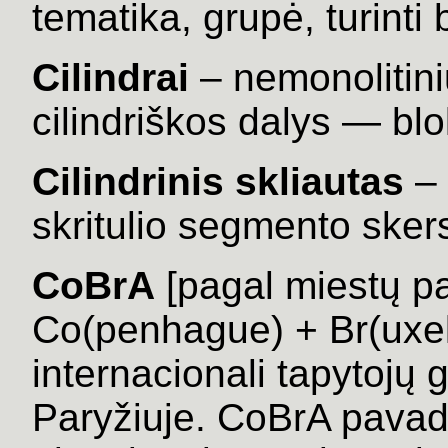
tematika, grupė, turint
Cilindrai
– nemonolitin
cilindriškos dalys — blo
Cilindrinis skliautas
–
skritulio segmento skers
CoBrA
[pagal miestų pa
Co(penhague) + Br(uxel
internacionali tapytojų
Paryžiuje. CoBrA pavad