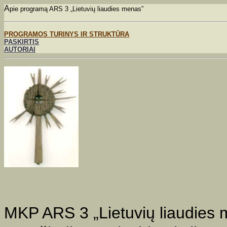
A
pie programą ARS
3
„
Lietuvių lia
udies menas”
PROGRAMOS TURINYS IR
STRUKTŪRA
PASKIRTIS
AUTORIAI
MKP ARS 3 „Lietuvių liaudies 