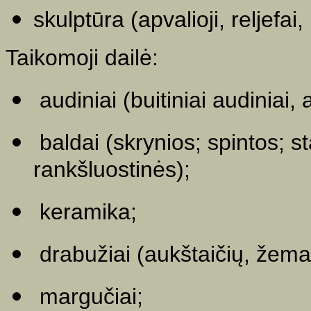
skulptūra (apvalioji, reljefai
Taikomoji dailė:
audiniai (buitiniai audiniai,
baldai (skrynios; spintos; s
rankšluostinės);
keramika;
drabužiai (aukštaičių, žemai
margučiai;