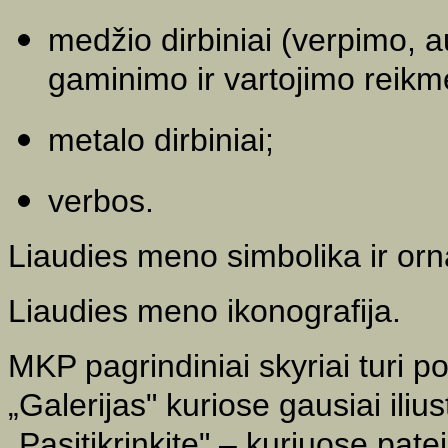
medžio dirbiniai (verpimo, a
gaminimo ir vartojimo reikme
metalo dirbiniai;
verbos.
Liaudies meno simbolika ir or
Liaudies meno ikonografija.
MKP pagrindiniai skyriai turi p
„Galerijas" kuriose gausiai ili
„Pasitikrinkite" – kuriuose pate