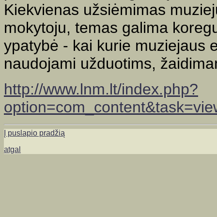
Kiekvienas užsiėmimas muzieju
mokytoju, temas galima koreg
ypatybė - kai kurie muziejaus e
naudojami užduotims, žaidima
http://www.lnm.lt/index.php?
option=com_content&task=vi
Į puslapio pradžią
atgal