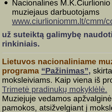
Nacionalinės M.K.Čiurlionio
muziejaus darbuotojams
www.ciurlioniomm.lt/cmm/co
už suteiktą galimybę naudoti
rinkiniais.
Lietuvos nacionaliniame muz
programa
“Pažinimas”,
skirt
moksleiviams. Kaip viena iš pr
Trimetė pradinukų mokyklėlė.
Muziejuje vedamos apžvalginės,
pamokos, atsižvelgiant į moksl