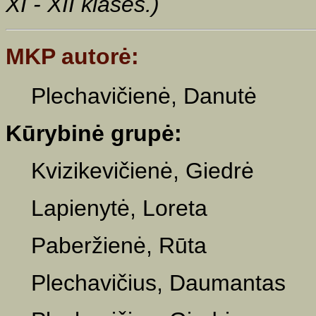
XI - XII klasės.)
MKP autorė:
Plechavičienė, Danutė
Kūrybinė grupė:
Kvizikevičienė, Giedrė
Lapienytė, Loreta
Paberžienė, Rūta
Plechavičius, Daumantas