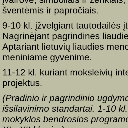
šventėmis ir papročiais.
9-10 kl. įžvelgiant tautodailės į
Nagrinėjant pagrindines liaudie
Aptariant lietuvių liaudies men
meniniame gyvenime.
11-12 kl. kuriant moksleivių int
projektus.
(Pradinio ir pagrindinio ugdym
išsilavinimo standartai. 1-10 k
mokyklos bendrosios programos 