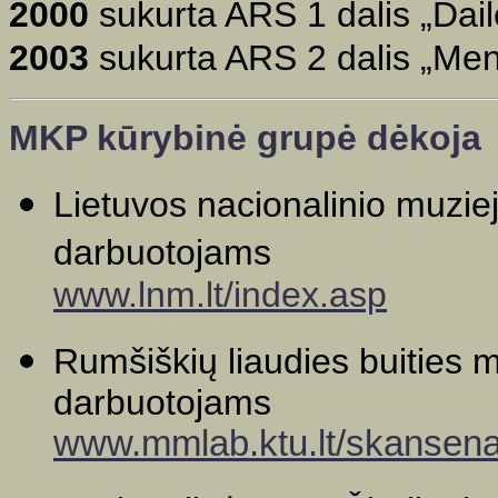
2000
sukurta ARS 1 dalis „Dailė
2003
sukurta ARS 2 dalis
„Meno
MKP kūrybinė grupė dėkoja
Lietuvos nacionalinio muziej
darbuotojams
www.lnm.lt/index.asp
Rumšiškių liaudies buities m
darbuotojams
www.mmlab.ktu.lt/skansena