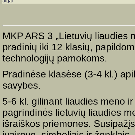
atgal
MKP ARS 3 „Lietuvių liaudies 
pradinių iki 12 klasių, papil
technologijų pamokoms.
Pradinėse klasėse (3-4 kl.) api
savybes.
5-6 kl. gilinant liaudies meno 
pagrindinės lietuvių liaudies 
išraiškos priemones. Susipažį
įvairove, simboliais ir ženklai