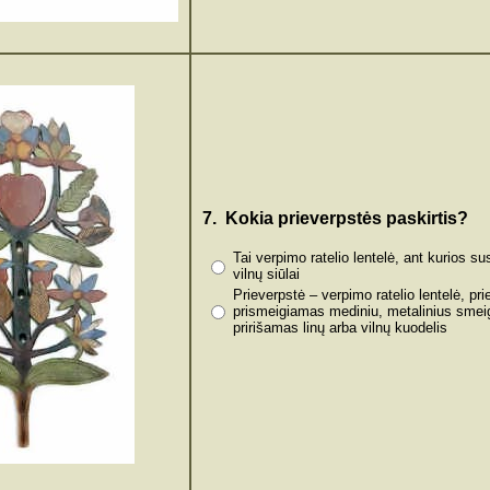
7. Kokia prieverpstės paskirtis?
Tai verpimo ratelio lentelė, ant kurios s
vilnų siūlai
Prieverpstė – verpimo ratelio lentelė, pri
prismeigiamas mediniu, metalinius smeig
pririšamas linų arba vilnų kuodelis