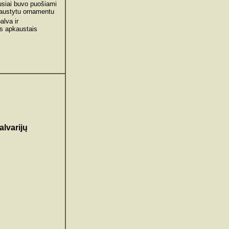
ausiai buvo puošiami
pjaustytu ornamentu
lva ir
s apkaustais
alvarijų