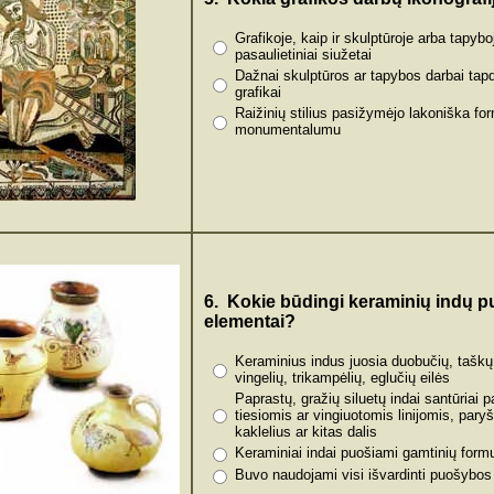
Grafikoje, kaip ir skulptūroje arba tapybo
pasaulietiniai siužetai
Dažnai skulptūros ar tapybos darbai tapd
grafikai
Raižinių stilius pasižymėjo lakoniška fo
monumentalumu
6. Kokie būdingi keraminių indų 
elementai?
Keraminius indus juosia duobučių, taškų,
vingelių, trikampėlių, eglučių eilės
Paprastų, gražių siluetų indai santūriai 
tiesiomis ar vingiuotomis linijomis, pary
kaklelius ar kitas dalis
Keraminiai indai puošiami gamtinių form
Buvo naudojami visi išvardinti puošybos