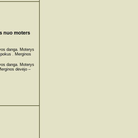
os nuo moters
vos danga. Moterys
alpokus . Merginos
vos danga. Moterys
Merginos dėvėjo –