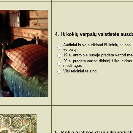
4. Iš kokių verpalų valstietės aus
Audiniai buvo audžiami iš lininių, vilnoni
verpalų
19 a. antrojoje pusėje pradėta vartoti me
20 a. pradėta vartoti dirbtinį šilką ir kitas
medžiagas
Visi teiginiai teisingi
5. Kokia grafikos darbų ikonografi