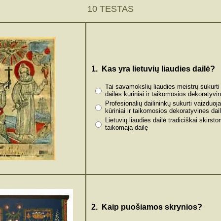
10 TESTAS
1. Kas yra lietuvių liaudies dailė?
Tai savamokslių liaudies meistrų sukurt
dailės kūriniai ir taikomosios dekoratyvin
Profesionalių dailininkų sukurti vaizduoj
kūriniai ir taikomosios dekoratyvinės dail
Lietuvių liaudies dailė tradiciškai skirsto
taikomąją dailę
2. Kaip puošiamos skrynios?