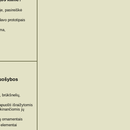
je, pasireiškė
avo prototipais
rma,
puošybos
 brūkšnelių,
papuošti išraižytomis
škinančiomis jų
ų ornamentais
 elementai