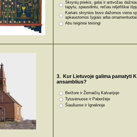
Skrynių priekis, galai ir antvožas dažni
tapytu, spausdintu, rečiau reljefiškai iš
Kartais skrynios buvo dažomos viena spa
apkaustomos lygiais arba ornamentuotai
Abu teiginiai teisingi
3. Kur Lietuvoje galima pamatyti K
ansamblius?
Beržore ir Žemaičių Kalvarijoje
Tytuvėnuose ir Paberžėje
Šiauliuose ir Ignalinoje