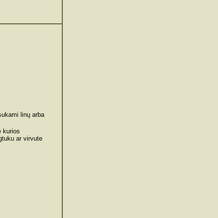
usukami linų arba
e kurios
tuku ar virvute