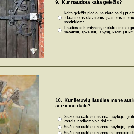
9. Kur naudota kalta geležis?
Kalta geležis plačiai naudota baldų puo
ir kraitinėms skrynioms, įvairiems memo
paminklams
Liaudies dekoratyvinių metalo dirbinių g
paveikslų apkaustų, spynų, kėdžių ir ki
10. Kur lietuvių liaudies mene sut
siužetinė dailė?
Siužetinė dailė sutinkama tapyboje, grafi
kartais ir taikomojoje dailėje
Siužetinė dailė sutinkama tapyboje, grafi
Siužetinė dailė sutinkama taikomojoje da