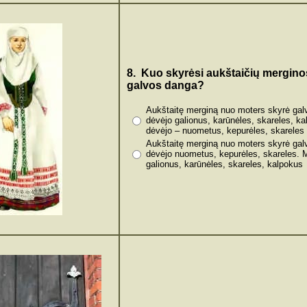
8. Kuo skyrėsi aukštaičių mergin
galvos danga?
Aukštaitę merginą nuo moters skyrė gal
dėvėjo galionus, karūnėles, skareles, k
dėvėjo – nuometus, kepurėles, skareles
Aukštaitę merginą nuo moters skyrė gal
dėvėjo nuometus, kepurėles, skareles. 
galionus, karūnėles, skareles, kalpokus