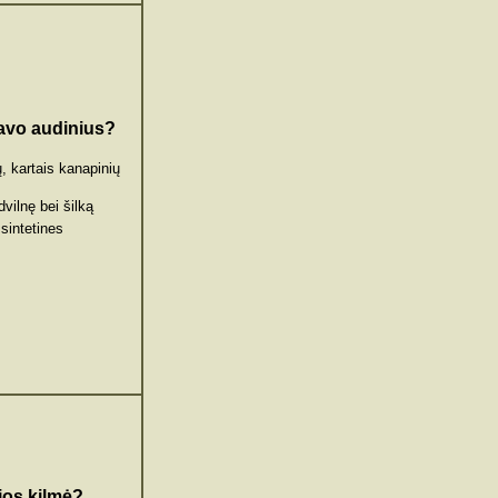
davo audinius?
ų, kartais kanapinių
dvilnę bei šilką
 sintetines
jos kilmė?