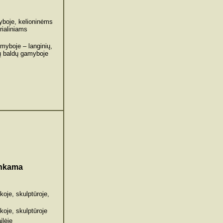
šyboje, kelioninėms
rialiniams
amyboje – langinių,
tų baldų gamyboje
inkama
koje, skulptūroje,
koje, skulptūroje
ilėje