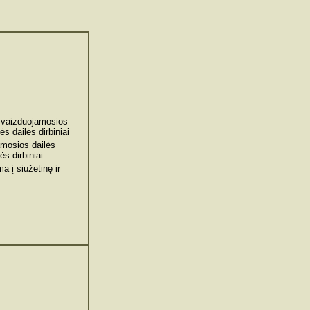
i vaizduojamosios
ės dailės dirbiniai
amosios dailės
ės dirbiniai
ma į siužetinę ir