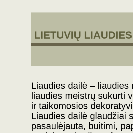
LIETUVIŲ LIAUDIE
Liaudies dailė – liaudie
liaudies meistrų sukurti 
ir taikomosios dekoratyvi
Liaudies dailė glaudžiai s
pasaulėjauta, buitimi, p