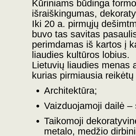
Kūriniams būdinga formo
išraiškingumas, dekorat
Iki 20 a. pirmųjų dešimtm
buvo tas savitas pasaulis,
perimdamas iš kartos į ka
liaudies kultūros lobius.
Lietuvių liaudies menas a
kurias pirmiausia reikėtų d
Architektūra;
Vaizduojamoji dailė – 
Taikomoji dekoratyvinė
metalo, medžio dirbinia