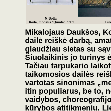
M.Botta.
Kėdė, modelis "Quinta". 1985
Luv
Mikalojaus Daukšos, Ko
dailė reiškė
darbą, ama
glaudžiau sietas su s
Šiuolaikinis jo turinys 
Tačiau tarpukario laiko
taikomosios dailės reiš
vartotas sinonimas
„
me
itin populiarus, be to, 
vaidybos, choreografijo
kūrybos atitikmeniu. Li