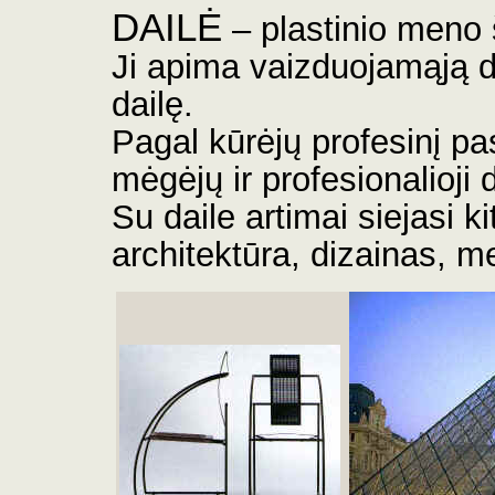
DAILĖ
– plastinio meno
Ji apima vaizduojamąją d
dailę.
Pagal kūrėjų profesinį pa
mėgėjų ir profesionalioji 
Su daile artimai siejasi k
architektūra, dizainas, me