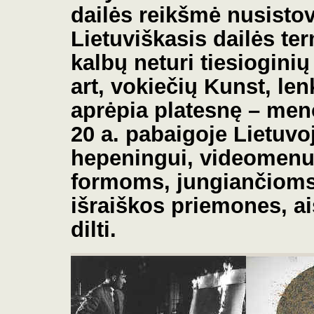
dailės reikšmė nusistov
Lietuviškasis dailės te
kalbų neturi tiesiogini
art, vokiečių Kunst, le
aprėpia platesnę – men
20 a. pabaigoje Lietuvoj
hepeningui, videomenu
formoms, jungiančioms 
išraiškos priemones, a
dilti.