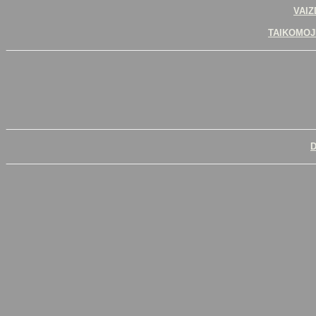
VAIZ
TAIKOMOJ
D