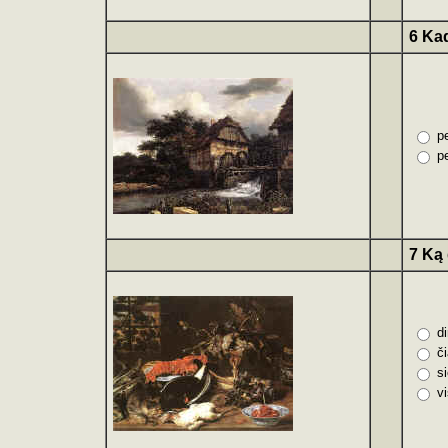
6 Ka
p
p
7 Ką 
d
č
s
vi