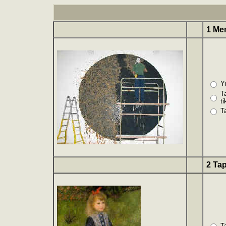
1 Me
Y
T
ti
T
2 Tap
T