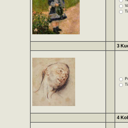
V
Ti
3 Ku
Pe
T
4 Ko