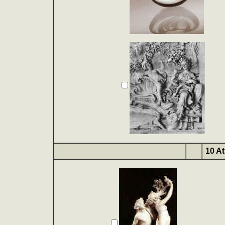
10 At