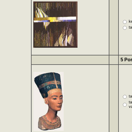
k
t
5 Por
t
t
v