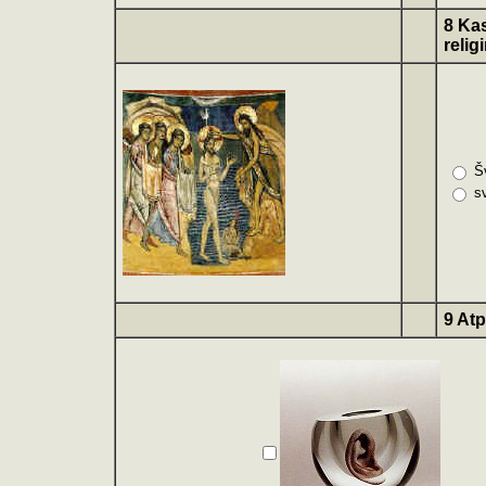
8 Kas
relig
Š
s
9 Atp