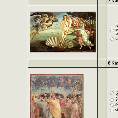
7 Nu
r
s
p
b
8 Ka
t
M
Š
š
v