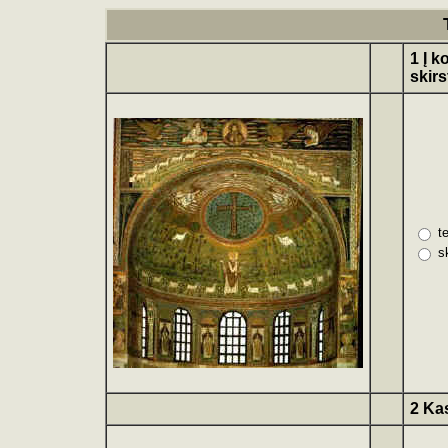
1 Į k
skir
t
s
2 Ka