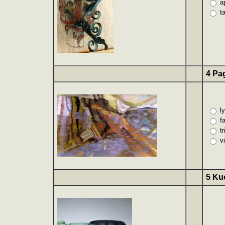
a
t
4 Pag
l
f
t
v
5 Ku