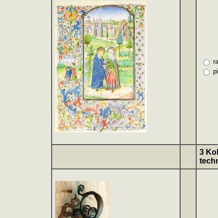
r
p
3 Ko
tech