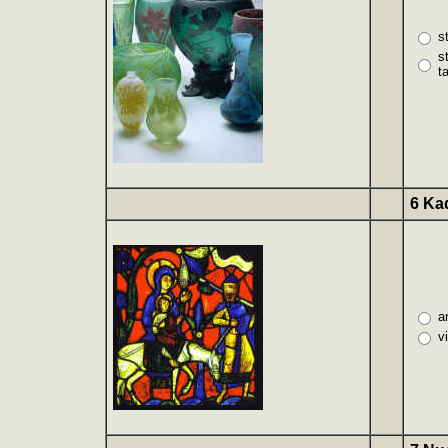
s
s
t
6 Kad
a
v