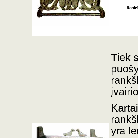
Rankšl
Tiek 
puoš
rankš
įvairi
Kartai
rankš
yra le