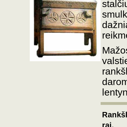
stalči
smul
dažni
reikm
Mažos
valsti
rankš
darom
lenty
Rankšl
raj.