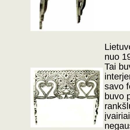
Lietuv
nuo 19
Tai
buv
interj
savo f
buvo 
rankšl
įvairi
negaus