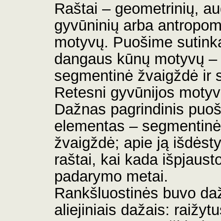
Raštai – geometrinių, au
gyvūninių arba antropom
motyvų. Puošime sutink
dangaus kūnų motyvų –
segmentinė žvaigždė ir 
Retesni gyvūnijos motyv
Dažnas pagrindinis puo
elementas – segmentinė
žvaigždė; apie ją išdėstyt
raštai, kai kada išpjaust
padarymo metai.
Rankšluostinės buvo d
aliejiniais dažais: raižyt