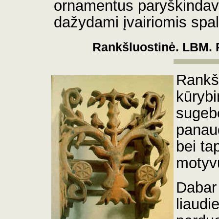
ornamentus paryškinda
dažydami įvairiomis spa
Rankšluostinė. LBM.
Rankšl
kūrybi
sugeb
panaud
bei tap
motyv
Dabar 
liaudi