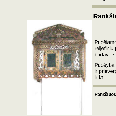
Rankšlu
Puošiamos
reljefiniu
būdavo sk
Puošybai
ir prieve
ir kt.
Rankšluos