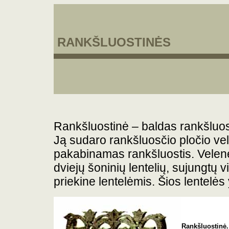
RANKŠLUOSTINĖS
Rankšluostinė – baldas rankšluosč
Ją sudaro rankšluosčio pločio vel
pakabinamas rankšluostis. Velenėl
dviejų šoninių lentelių, sujungtų vi
priekine lentelėmis. Šios lentelės
Rankšluostinė.