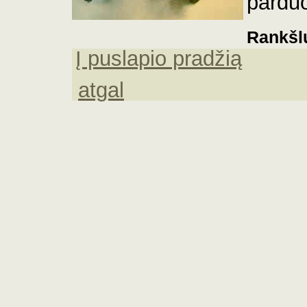
pardu
Rankšlu
Į puslapio pradžią
atgal