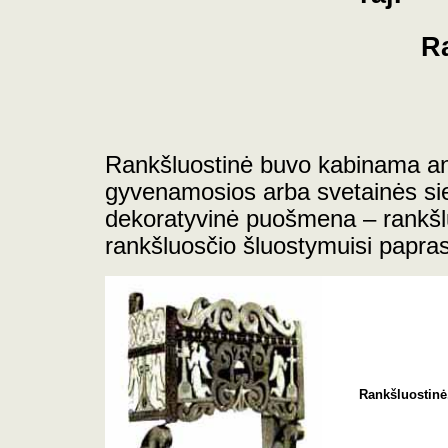
R
Rankšluostinė buvo kabinama an
gyvenamosios arba svetainės sien
dekoratyvinė puošmena – rankšl
rankšluosčio šluostymuisi papra
Rankšluostinė