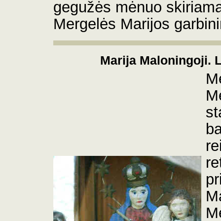
gegužės mėnuo skiriama
Mergelės Marijos garbini
Marija Maloningoji.
L
Me
Me
st
ba
re
re
pr
Ma
Me