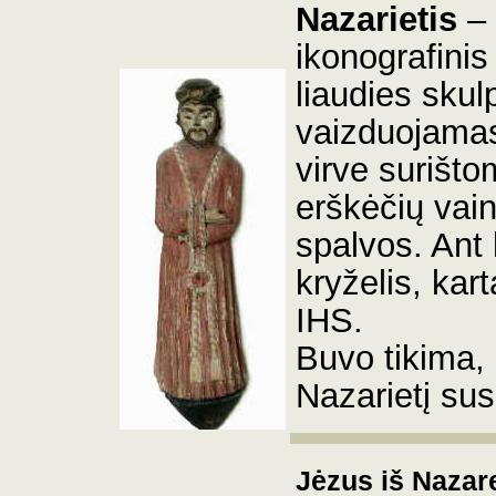
Nazarietis
–
ikonografinis 
liaudies skul
vaizduojamas 
virve surišto
erškėčių vain
spalvos. Ant 
kryželis, ka
IHS.
Buvo tikima, 
Nazarietį sus
Jėzus iš Nazaret