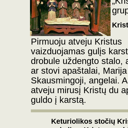
„Kri
gru
Kris
Pirmuoju atveju Kristus
vaizduojamas gulįs karst
drobule uždengto stalo, 
ar stovi apaštalai, Marija
Skausmingoji, angelai. A
atveju mirusį Kristų du a
guldo į karstą.
Keturiolikos stočių Kr