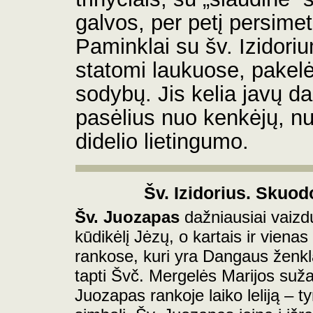
galvos, per petį persimet
Paminklai su šv. Izidori
statomi laukuose, pakelė
sodybų. Jis kelia javų 
pasėlius nuo kenkėjų, nu
didelio lietingumo.
Šv. Izidorius. Skuod
Šv.
Juozapas
dažniausiai vaizd
kūdikėlį Jėzų, o kartais ir vienas
rankose, kuri yra Dangaus ženkl
tapti Švč. Mergelės Marijos sužad
Juozapas rankoje laiko leliją – t