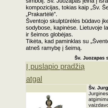
simbolį. Šv. Juozapas įeina į išr
kompozicijas, tokias kaip „Šv. Š
„Prakartėlė”.
Šventojo skulptūrėlės būdavo įk
sodybose, kapinėse. Lietuvoje la
ir šeimos globėjas.
Tikėta, kad paminklas su „Šven
atneš ramybę į šeimą.
Šv.
Juozapas
s
Į puslapio pradžią
atgal
Šv. Jurg
Jurgines
atgimimu
vaizdavo