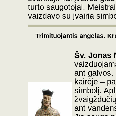
turto saugotojai.
Meistra
vaizdavo su įvairia simbo
Trimituojantis angelas. Kr
Šv. Jonas
vaizduojama
ant galvos, 
kairėje – p
simbolį.
Apl
žvaigždučių
ant vandens