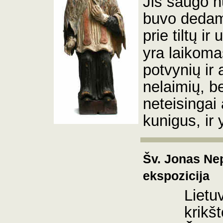
Jis saugo 
buvo dedama
prie tiltų ir
yra laikoma
potvynių ir
nelaimių, be
neteisingai
kunigus, ir 
Šv. Jonas Ne
ekspozicija
Lietu
krikš