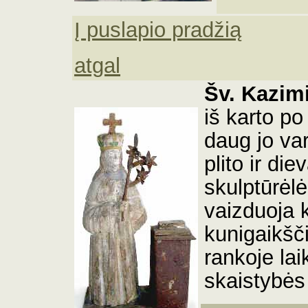
Į puslapio pradžią
atgal
Šv. Kazim
iš karto po
daug jo va
plito ir di
skulptūrėl
vaizduoja k
kunigaikšč
rankoje laik
skaistybės