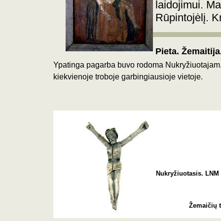
laidojimui. Ma
Rūpintojėlį. 
Pieta. Žemaitija
Ypatinga pagarba buvo rodoma Nukryžiuotajam. 
kiekvienoje troboje garbingiausioje vietoje.
Nukryžiuotasis.
LNM 
Žemaičių t