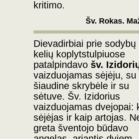
kritimo.
Šv. Rokas. Maž
Dievadirbiai prie sodybų 
kelių koplytstulpiuose
patalpindavo
šv. Izidori
vaizduojamas sėjėju, su
šiaudine skrybėle ir su
sėtuve.
Šv. Izidorius
vaizduojamas dvejopai: 
sėjėjas ir kaip artojas.
Ne
greta šventojo būdavo
angelas, ariantis dviem