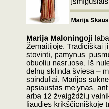
įsmigusiais 
Marija Skaus
Marija Maloningoji
laba
Žemaitijoje. Tradiciškai 
stovinti, pamynusi pusmėn
obuoliu nasruose. Iš nule
delnų sklinda šviesa – m
spinduliai. Marijos sukne
apsiaustas mėlynas, ant
arba 12 žvaigždžių vaini
liaudies krikščioniškoje t