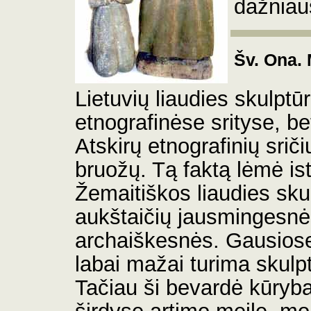
dažniau
Šv. Ona. 
Lietuvių liaudies skulptū
etnografinėse srityse, bet
Atskirų etnografinių sriči
bruožų.
Tą faktą lėmė ist
Žemaitiškos liaudies sku
aukštaičių jausmingesnė
archaiškesnės. Gausiose
labai mažai turima skulpt
Tačiau ši bevardė kūryb