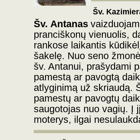
Šv. Kazimier
Šv. Antanas
vaizduojam
pranciškonų vienuolis, d
rankose laikantis kūdikėlį
šakelę. Nuo seno žmon
šv. Antanui, prašydami p
pamestą ar pavogtą daikt
atlyginimą už skriaudą. 
pamestų ar pavogtų daikt
saugotojas nuo vagių. Į j
moterys, ilgai nesulauk