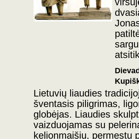
viršuj
dvas
Jonas
patilt
sargu
atsit
Dievad
Kupišk
Lietuvių liaudies tradicij
šventasis
piligrimas, ligo
globėjas. Liaudies skulpt
vaizduojamas su pelerina
kelionmaišiu, permestu p