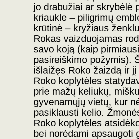
jo drabužiai ar skrybėlė
kriaukle – piligrimų emb
krūtinė – kryžiaus ženklu
Rokas vaizduojamas roda
savo koją (kaip pirmiaus
pasireiškimo požymis). Š
išlaižęs Roko žaizdą ir j
Roko koplytėles statyda
prie mažų keliukų, mišku
gyvenamųjų vietų, kur n
pasiklausti kelio. Žmonė
Roko koplytėles atsidėk
bei norėdami apsaugoti 