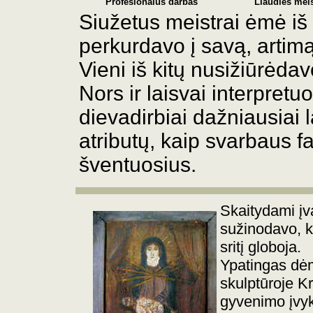
Profesionalus darbas
Liaudies meis
Siužetus meistrai ėmė iš 
perkurdavo į savą, artim
Vieni iš kitų nusižiūrėdav
Nors ir laisvai interpretu
dievadirbiai dažniausiai 
atributų, kaip svarbaus f
šventuosius.
Skaitydami įv
sužinodavo, k
sritį globoja.
Ypatingas dėm
skulptūroje Kr
gyvenimo įvyki