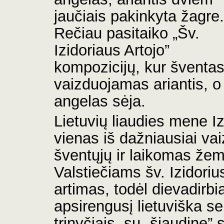
jaučiais pakinkyta žagre.
Rečiau pasitaiko
„
Šv.
Izidoriaus Artojo
”
kompozicijų, kur šventas
vaizduojamas ariantis, o
angelas sėja.
Lietuvių liaudies mene Iz
vienas iš dažniausiai v
šventųjų ir laikomas žem
Valstiečiams šv. Izidoriu
artimas, todėl dievadirbi
apsirengusį lietuviška s
trinyčiais, su „šiaudine” 