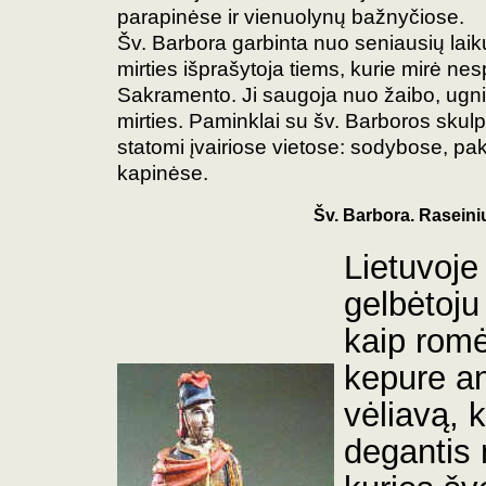
parapinėse ir vienuolynų bažnyčiose.
Šv. Barbora garbinta nuo seniausių laikų
mirties išprašytoja tiems, kurie mirė nesp
Sakramento. Ji saugoja nuo žaibo, ugni
mirties. Paminklai su šv. Barboros skul
statomi įvairiose vietose: sodybose, pa
kapinėse.
Šv. Barbora. Raseini
Lietuvoj
gelbėtoju
kaip rom
kepure an
vėliavą, 
degantis 