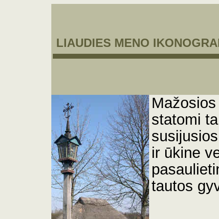
LIAUDIES MENO IKONOGRA
Mažosios 
statomi t
susijusio
ir ūkine 
pasaulietin
tautos gy