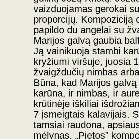
vaizduojamas gerokai s
proporcijų. Kompoziciją 
papildo du angelai su ž
Marijos galvą gaubia balt
Ją vainikuoja stambi ka
kryžiumi viršuje, juosia 
žvaigždučių nimbas arba
Būna, kad Marijos galvą 
karūna, ir nimbas, ir aur
krūtinėje iškiliai išdroži
7 įsmeigtais kalavijais. 
tamsiai raudona, apsiaus
mėlynas. „Pietos” kompo