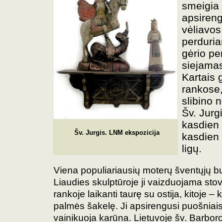
smeigia 
apsireng
vėliavos
perduria
gėrio pe
siejamas
Kartais 
rankose,
slibino 
Šv. Jurg
kasdien 
Šv. Jurgis. LNM ekspozicija
kasdien 
ligų.
Viena populiariausių moterų šventųjų 
Liaudies skulptūroje ji vaizduojama stovi
rankoje laikanti taurę su ostija, kitoje – 
palmės šakelę. Ji apsirengusi puošniais
vainikuoja karūna. Lietuvoje šv. Barbor