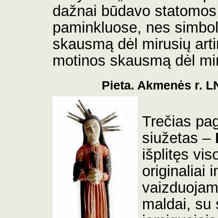
dažnai būdavo statomos
paminkluose, nes simbo
skausmą dėl mirusių art
motinos skausmą dėl mir
Pieta. Akmenės r.
L
Trečias pa
siužetas –
išplitęs vis
originaliai
vaizduojama
maldai, su 