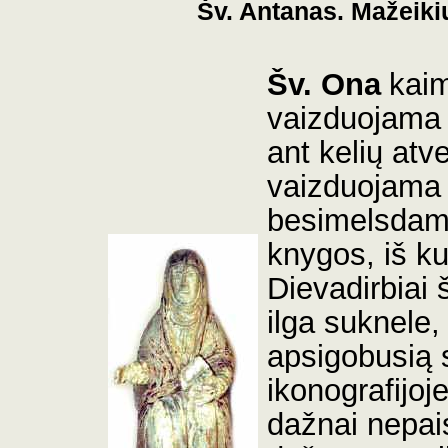
Šv. Antanas. Mažeiki
Šv. Ona
kaim
vaizduojama s
ant kelių atv
vaizduojama 
besimelsdama
knygos, iš ku
Dievadirbiai
ilga suknele,
apsigobusią s
ikonografijoj
dažnai nepai