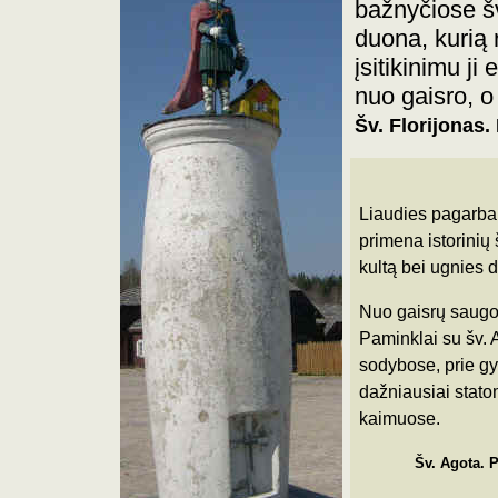
bažnyčiose š
duona, kurią
įsitikinimu ji
nuo gaisro, o
Šv. Florijonas
Liaudies pagarba 
primena istorinių
kultą bei ugnies 
Nuo gaisrų saugo š
Paminklai su šv.
sodybose, prie gy
dažniausiai stato
kaimuose.
Šv. Agota. 