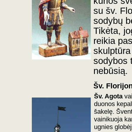
kurios šv
su šv. Fl
sodybų be
Tikėta, jo
reikia pas
skulptūra
sodybos t
nebūsią.
Šv. Florijo
Šv.
Agota
va
duonos kepalė
šakelę. Švent
vainikuoja ka
ugnies globėj