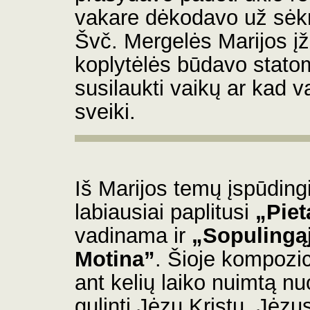
vakare dėkodavo už sėk
Švč. Mergelės Marijos į
koplytėlės būdavo stato
susilaukti vaikų ar kad v
sveiki.
Iš Marijos temų įspūdingi
labiausiai paplitusi
„Piet
vadinama ir
„Sopulingą
Motina”
. Šioje kompozic
ant kelių laiko nuimtą nu
gulintį Jėzų Kristų. Jėzu