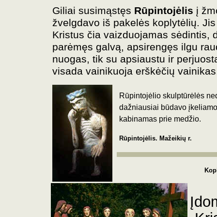
Giliai susimąstęs
Rūpintojėlis
į žm
žvelgdavo iš pakelės koplytėlių. Ji
Kristus čia vaizduojamas sėdintis, 
parėmęs galvą, apsirengęs ilgu ra
nuogas, tik su apsiaustu ir perjuosta
visada vainikuoja erškėčių vainikas
Rūpintojėlio skulptūrėlės ne
dažniausiai būdavo įkeliamo
kabinamas prie medžio.
Rūpintojėlis. Mažeikių r.
Kopl
Įdom