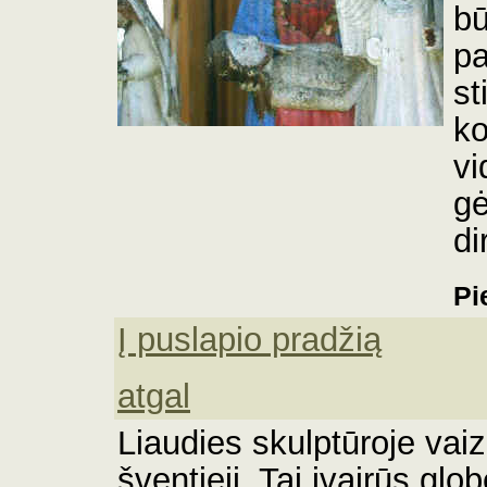
bū
pa
st
ko
vi
gė
di
Pi
Į puslapio pradžią
atgal
Liaudies skulptūroje vaizd
šventieji. Tai įvairūs glob