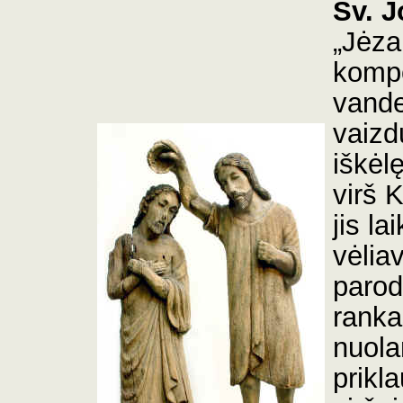
Šv. J
„Jėza
kompo
vande
vaizd
iškėl
virš 
jis la
vėlia
parod
ranka
nuola
prikl