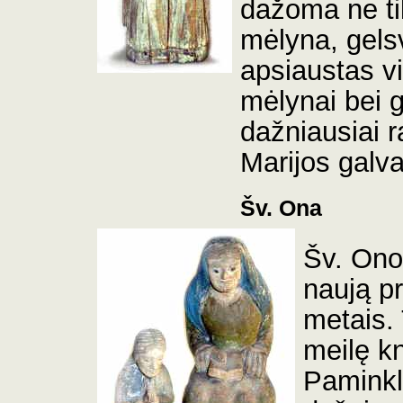
dažoma ne ti
mėlyna, gelsv
apsiaustas vi
mėlynai bei g
dažniausiai r
Marijos galv
Šv. Ona
Šv. Ono
naują p
metais. 
meilę k
Paminkl