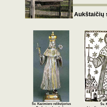
Aukštaičių
Šv. Kazimiero relikvijorius
Šv. 