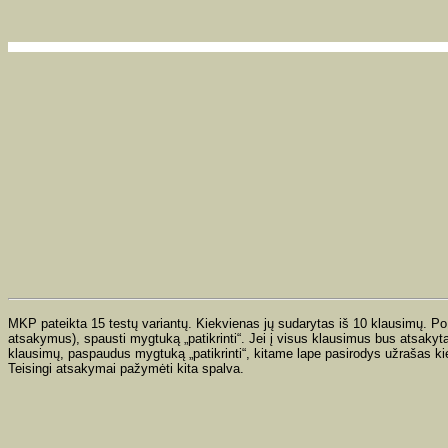
MKP pateikta 15 testų variantų. Kiekvienas jų sudarytas iš 10 klausimų. Po
atsakymus), spausti mygtuką „patikrinti“. Jei į visus klausimus bus atsakyt
klausimų, paspaudus mygtuką „patikrinti“, kitame lape pasirodys užrašas kiek
Teisingi atsakymai pažymėti kita spalva.