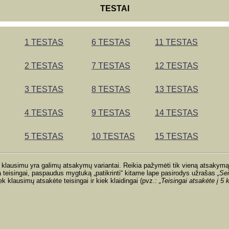
TESTAI
1 TESTAS
6 TESTAS
11 TESTAS
2 TESTAS
7 TESTAS
12 TESTAS
3 TESTAS
8 TESTAS
13 TESTAS
4 TESTAS
9 TESTAS
14 TESTAS
5 TESTAS
10 TESTAS
15 TESTAS
 klausimu yra galimų atsakymų variantai. Reikia pažymėti tik vieną atsakymą
a teisingai, paspaudus mygtuką „patikrinti“ kitame lape pasirodys užrašas
„S
e
 klausimų atsakėte teisingai ir kiek klaidingai (pvz.:
„Teisingai atsakėte į 5 