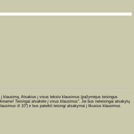
 į klausimą. Atsakius į visus teksto klausimus (pažymėjus teisingus
ikiname! Teisingai atsakėte į visus klausimus“.
Jei bus neteisingai atsakytų
klausimus iš 10“
)
ir bus pateikti teisingi atsakymai į likusius klausimus.