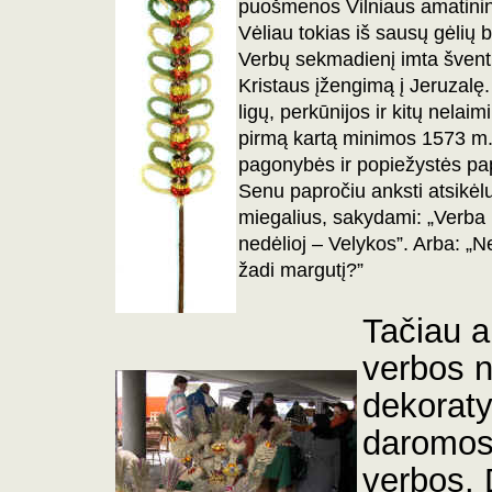
puošmenos Vilniaus amatinin
Vėliau tokias iš sausų gėlių 
Verbų sekmadienį
imta švent
Kristaus įžengimą į Jeruzalę
ligų, perkūnijos ir kitų nelai
pirmą kartą minimos 1573 m. 
pagonybės ir popiežystės pa
Senu papročiu anksti atsikėl
miegalius, sakydami: „Verba 
nedėlioj – Velykos”. Arba: „N
žadi margutį?”
Tačiau a
verbos n
dekoraty
daromos 
verbos. 