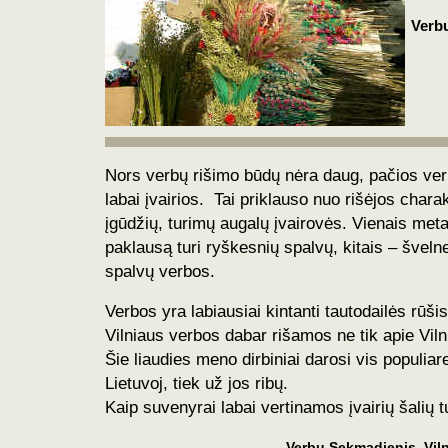
Verbų
Nors verbų rišimo būdų nėra daug, pačios ve
labai įvairios. Tai priklauso nuo rišėjos charak
įgūdži
ų
, turimų augalų įvairovės. Vienais met
paklausą turi ryškesnių spalvų, kitais – šveln
spalvų verbos.
Verbos yra labiausiai kintanti tautodailės rūšis
Vilniaus verbos dabar rišamos ne tik apie Viln
Šie liaudies meno dirbiniai darosi vis populiare
Lietuvoj, tiek už jos ribų.
Kaip suvenyrai labai vertinamos įvairių šalių t
Verbų Sekmadienis. Vil