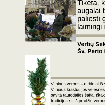
Tikėta, 
augalai 
paliesti
laimingi
Verbų Se
Šv. Perto 
Vilniaus verbos – dirbiniai i
Vilniaus kraštui,
jos vėlesnės
savita tautodailės šaka. Ištak
tradicijose –
iš pradžių verb