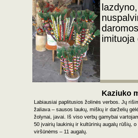
lazdyno,
nuspalvi
daromos 
imituoja
Kaziuko m
Labiausiai paplitusios žolinės verbos. Jų
riši
žaliava – sausos laukų, miškų ir darželių gėl
žolynai, javai.
Iš viso verbų gamybai vartoja
50 įvairių laukinių ir kultūrinių augalų rūšių, o
viršūnėms – 11 augalų.