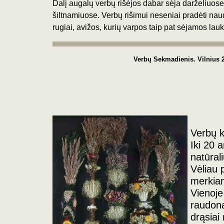
Dalį augalų verbų rišėjos dabar sėja darželiuose 
šiltnamiuose. Verbų rišimui neseniai pradėti nau
rugiai, avižos, kurių varpos taip pat sėjamos lau
Verbų Sekmadienis. Vilnius
Verbų k
Iki 20 
natūral
Vėliau 
merkiami
Vienoje
raudona
drąsiai