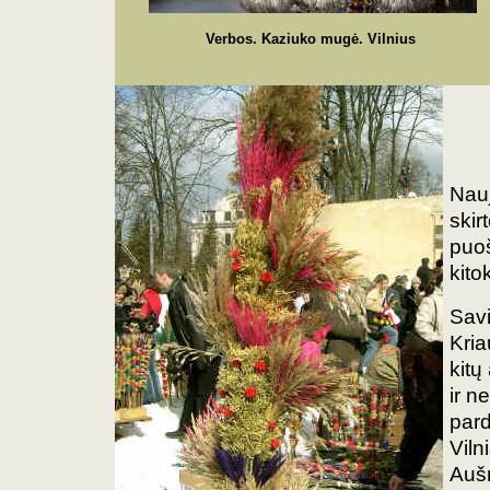
Verbos. Kaziuko mugė. Vilnius
Nauj
ski
puoš
kito
Savi
Kria
kitų
ir n
par
Viln
Aušr