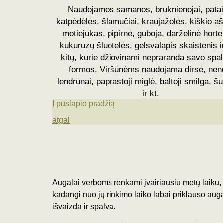
Naudojamos samanos, bruknienojai, patai
katpėdėlės, šlamučiai, kraujažolės, kiškio aš
motiejukas, pipirnė, guboja, darželinė horte
kukurūzų šluotelės, gelsvalapis skaistenis i
kitų, kurie džiovinami nepraranda savo spal
formos.
Viršūnėms naudojama dirsė, nen
lendrūnai, paprastoji miglė, baltoji smilga, š
ir kt.
Į puslapio pradžią
atgal
Augalai verboms renkami įvairiausiu metų laiku,
kadangi nuo jų rinkimo laiko labai priklauso aug
išvaizda ir spalva.