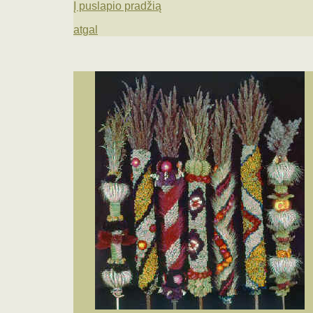
Į puslapio pradžią
atgal