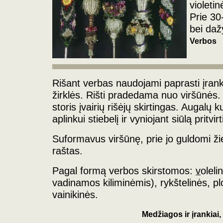
violetin
Prie 30
bei dažy
Verbos
Rišant verbas naudojami paprasti įrankia
žirklės. Rišti pradedama nuo viršūnės. V
storis įvairių rišėjų skirtingas. Augalų 
aplinkui stiebelį ir vyniojant siūlą pritvir
Suformavus viršūnę, prie jo guldomi ži
raštas.
Pagal formą verbos skirstomos:
v
oleli
vadinamos kiliminėmis), rykštelinės, pl
vainikinės.
Medžiagos ir įrankiai,