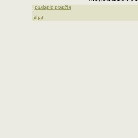
Į puslapio pradžią
atgal