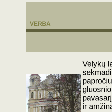
VERBA
Velykų 
sekmadi
paproči
gluosnio
pavasarį
ir amžin