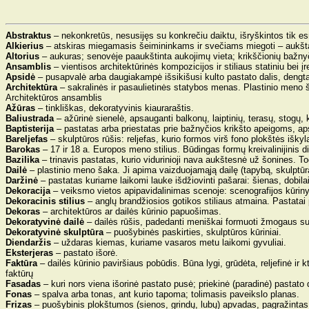
Abstraktus
– nekonkretūs, nesusijęs su konkrečiu daiktu, išryškintos tik 
Alkierius
– atskiras miegamasis šeimininkams ir svečiams miegoti – aukšta
Altorius
– aukuras; senovėje paaukštinta aukojimų vieta; krikščionių bažnyči
Ansamblis
– vientisos architektūrinės kompozicijos ir stiliaus statiniu bei 
Apsidė
– pusapvalė arba daugiakampė išsikišusi kulto pastato dalis, dengta 
Architektūra
– sakralinės ir pasaulietinės statybos menas. Plastinio meno ša
Architektūros ansamblis
Ažūras
– tinkliškas, dekoratyvinis kiauraraštis.
Baliustrada
– ažūrinė sienelė, apsauganti balkonų, laiptinių, terasų, stogų, kr
Baptisterija
– pastatas arba priestatas prie bažnyčios krikšto apeigoms, ap
Bareljefas
– skulptūros rūšis: reljefas, kurio formos virš fono plokštės išky
Barokas
– 17 ir 18 a. Europos meno stilius. Būdingas formų kreivalinijinis
Bazilika
– trinavis pastatas, kurio vidurinioji nava aukštesnė už šonines. 
Dailė
– plastinio meno šaka. Ji apima vaizduojamąją dailę (tapybą, skulptūrą, g
Daržinė
–
pastatas kuriame laikomi lauke išdžiovinti pašarai: šienas, dobila
Dekoracija
– veiksmo vietos apipavidalinimas scenoje: scenografijos kūriny
Dekoracinis stilius
– anglų brandžiosios gotikos stiliaus atmaina. Pastatai
Dekoras
– architektūros ar dailės kūrinio papuošimas.
Dekoratyvinė dailė
– dailės rūšis, padedanti meniškai formuoti žmogaus suku
Dekoratyvinė skulptūra
– puošybinės paskirties, skulptūros kūriniai.
Diendaržis
– uždaras kiemas, kuriame vasaros metu laikomi gyvuliai.
Eksterjeras
– pastato išorė.
Faktūra
– dailės kūrinio paviršiaus pobūdis. Būna lygi, grūdėta, reljefinė ir kt
faktūrų
Fasadas
– kuri nors viena išorinė pastato pusė; priekinė (paradinė) pastato d
Fonas
– spalva arba tonas, ant kurio tapoma; tolimasis paveikslo planas.
Frizas
– puošybinis plokštumos (sienos, grindų, lubų) apvadas, pagražintas 