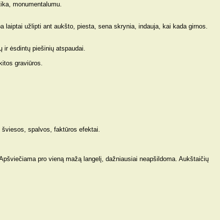
statika, monumentalumu.
laiptai užlipti ant aukšto, piesta, sena skrynia, indauja, kai kada girnos.
 ir ėsdintų piešinių atspaudai.
kitos graviūros.
 šviesos, spalvos, faktūros efektai.
. Apšviečiama pro vieną mažą langelį, dažniausiai neapšildoma. Aukštaičių