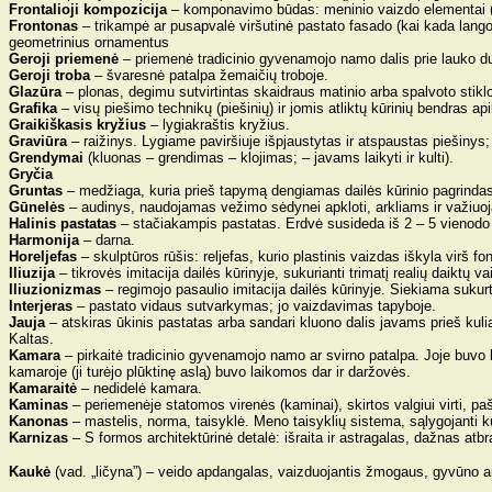
Frontalioji kompozicija
– komponavimo būdas: meninio vaizdo elementai (žm
Frontonas
– trikampė ar pusapvalė viršutinė pastato fasado (kai kada lango,
geometrinius ornamentus
Geroji priemenė
– priemenė tradicinio gyvenamojo namo dalis prie lauko durų
Geroji troba
– švaresnė patalpa žemaičių troboje.
Glazūra
– plonas, degimu sutvirtintas skaidraus matinio arba spalvoto stiklo
Grafika
– visų piešimo technikų (piešinių) ir jomis atliktų kūrinių bendras a
Graikiškasis kryžius
– lygiakraštis kryžius.
Graviūra
– raižinys. Lygiame paviršiuje išpjaustytas ir atspaustas piešinys;
Grendymai
(kluonas – grendimas – klojimas; – javams laikyti ir kulti).
Gryčia
Gruntas
– medžiaga, kuria prieš tapymą dengiamas dailės kūrinio pagrinda
Gūnelės
– audinys, naudojamas vežimo sėdynei apkloti, arkliams ir važiuoj
Halinis pastatas
– stačiakampis pastatas. Erdvė susideda iš 2 – 5 vienod
Harmonija
– darna.
Horeljefas
– skulptūros rūšis: reljefas, kurio plastinis vaizdas iškyla vir
Iliuzija
– tikrovės imitacija dailės kūrinyje, sukurianti trimatį realių daiktų va
Iliuzionizmas
– regimojo pasaulio imitacija dailės kūrinyje. Siekiama sukurt
Interjeras
– pastato vidaus sutvarkymas; jo vaizdavimas tapyboje.
Jauja
– atskiras ūkinis pastatas arba sandari kluono dalis javams prieš kuli
Kaltas.
Kamara
– pirkaitė tradicinio gyvenamojo namo ar svirno patalpa. Joje buvo
kamaroje (ji turėjo plūktinę aslą) buvo laikomos dar ir daržovės.
Kamaraitė
– nedidelė kamara.
Kaminas
– periemenėje statomos virenės (kaminai), skirtos valgiui virti, paš
Kanonas
– mastelis, norma, taisyklė. Meno taisyklių sistema, sąlygojanti k
Karnizas
– S formos architektūrinė detalė: išraita ir astragalas, dažnas at
Kaukė
(vad. „ličyna”)
–
veido apdangalas, vaizduojantis žmogaus, gyvūno ar