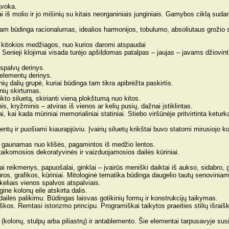
ąvoka.
ai iš molio ir jo mišinių su kitais neorganiniais junginiais. Gamybos ciklą s
kuriam būdinga racionalumas, idealios harmonijos, tobulumo, absoliutaus groži
 kitokios medžiagos, nuo kurios daromi atspaudai
 Senieji klojimai visada turėjo apšildomas patalpas – jaujas – javams džiovint
 spalvų derinys.
 elementų derinys.
ių dalių grupė, kuriai būdinga tam tikra apibrėžta paskirtis.
inių skirtumas.
ikto siluetą, skirianti vieną plokštumą nuo kitos.
 kryžminis – atviras iš vienos ar kelių pusių, dažnai įstiklintas.
ai, kai kada mūriniai memorialiniai statiniai. Stiebo viršūnėje pritvirtinta ket
entų ir puošiami kiaurapjūviu. Įvairių siluetų krikštai buvo statomi mirusiojo k
, gaunamas nuo klišės, pagamintos iš medžio lentos.
taikomosios dekoratyvinės ir vaizduojamosios dailės kūriniai.
iniai reikmenys, papuošalai, ginklai – įvairūs meniški daiktai iš aukso, sidabro,
ros, grafikos, kūriniai. Mitologinė tematika būdinga daugelio tautų senovinia
keliais vienos spalvos atspalviais.
gine kolonų eile atskirta dalis.
r dailės palikimu. Būdingas laisvas gotikinių formų ir konstrukcijų taikymas.
iškos. Remtasi istorizmo principu. Programiškai taikytos praeities stilių išraiš
(kolonų, stulpų arba piliastrų) ir antablemento. Šie elementai tarpusavyje susi