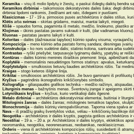
Keramika
– visų iš molio lipdytų ir žiestų, o paskui išdegtų daiktų bendra s
Keramikos dirbiniai
– taikomosios dekoratyvinės dailės šaka: degti dirbini
dirbiniai lipdomi rankomis, žiedžiami ant rato, išdegami ir puošiami.
Klasicizmas
– 17 - 19 a. pirmosios pusės architektūros ir dailės stilius, 
Klėtis
arba
svirnas
– skirtas grūdams, maistui, mantai laikyti, miegoti.
Klišė
– spaudos forma, pagaminta iš metalo, medžio, linoleumo, plastiko ar
Klojimas
– ūkinis pastatas javams sukrauti ir kulti, (dar vadinamas kluonu).
Kluonas
– pastatas javams laikyti ir kulti.
Koloritas
– dailės (dažniausiai tapybos) kūrinio spalvų visuma; vyraujančių
Kompozicija
– meno kūrinio arba pastato formų sandara; dėsningas įvairių
Konstrukcija
– ko nors sudėtinė dalis; statinio kolona, santvara arba sudėtin
Kontrastas
– ryški priešybė; tarpusavyje lyginamų daiktų, ypatybių ar reišk
Kontūras
– dailės kūrinio meninės išraiškos priemonė: linija, apibrėžianti da
Koplytėlė
– memorialinis nesudėtingos formos statinys: apvalus, keturkampis,
Koplytstulpis
– smulkiosios lietuvių liaudies architektūros rūšis. Tai medini
Kraigas
– stogo keteros išilginė linija.
Krikštai
– smulkiosios architektūros rūšis. Jie buvo gaminami iš profiliuotų l
Kryžius
– pagrindinis ikonografinis krikščionybės simbolis.
Ksilografija
– giliaspaudės grafikos technika – medžio raižinys, atspaudas
Liturginis menas
– bažnytinis menas. Šventovių įrangai ir apeigoms skirti 
Lotyniškasis kryžius
– kryžius, kurio vertikalioji dalis ilgesnė.
Metalo dirbiniai
– architektūros dekoratyviniai elementai, buitiniai ir liturg
Mitologinis žanras
– dailės žanras; mitologinės tematikos tapybos, skulptū
Monochromija
– dailės kūrinių vienspalviškumas. Tapoma viena spalva ar 
Nava
– iš pradžių graikų šventyklos vidus, vėliau – krikščionių bazilikoje išil
Neogotika
– architektūros ir dailės kryptis, pagrįsta gotikos architektūros i
Neostiliai
– 19 a. – 20 a. pr. Architektūros ir dailės kryptys, eklektikos apra
neoromanika, neogotika, neorenesansas, neobarokas, neoklasicizmas.
Orderis
– viena iš architektūrinės kompozicijos rūšių, susidedanti iš atramų 
toskaninis, dorėninis, jonėninis, korintinis ir kompozicinis (sudėtinis).