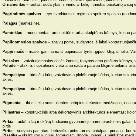
Ornamentas
– raštas, sudarytas iš vieno ar kelių ritmiškai pasikartojanči
Pagrindinės spalvos
– trys svarbiausios regimojo spektro spalvos (raudon
Palagas
(maniežinė).
Paminklas
– monumentas, architektūros arba skulptūros kūrinys, kuriuo pa
Papildomosios spalvos
– spalvų poros, sudarytos iš labai kontrastuojančių
Papjė mašė
– masė, gaminama iš popieriaus tyrės, gipso, klijų, smėlio. Var
Peizažas
– vaizduojamosios dailės žanras, tapybos arba grafikos kūrinys, 
Peludė
– atskira, nuošalesnė vieta arba uždara patalpa klojime pelams pilti.
Perspektyva
– trimačių kūnų vaizdavimo plokštumoje būdas, kuriuo sukuriama
akies.
Perspektyva
– trimačių kūnų vaizdavimo plokštumoje būdas, kuriuo sukuriama
akies.
Pigmentai
– iki miltelių susmulkintos netirpios kietosios medžiagos, nuo ku
Piliastras
– konstrukcinis arba dekoratyvinis architektūros elementas; kolo
Pirkia
– aukštaičių ir dzūkų tradicinio gyvenamojo namo prastesnis galas, ki
pirtis
Pirtis
– sodybos pastatas. Lietuviška pirtis turi dvi patalpas: prieangį, kur nu
Plastika
– skulptūros kūriniai, formuojami (modeliuojami) iš minkštos medži