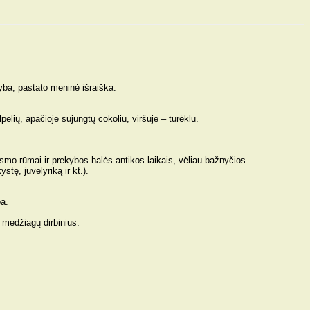
tyba; pastato meninė išraiška.
lpelių, apačioje sujungtų cokoliu, viršuje – turėklu.
smo rūmai ir prekybos halės antikos laikais, vėliau bažnyčios.
stę, juvelyriką ir kt.).
ba.
ų medžiagų dirbinius.