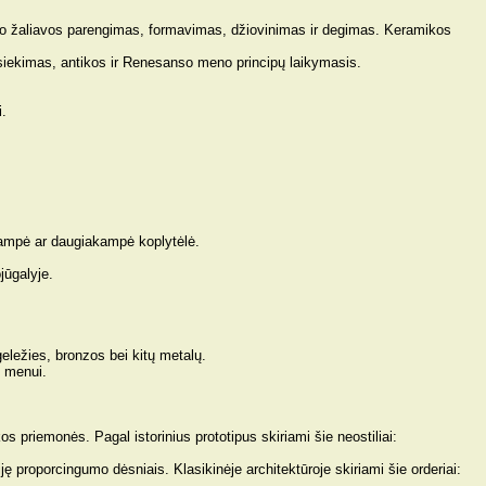
udaro žaliavos parengimas, formavimas, džiovinimas ir degimas. Keramikos
o siekimas, antikos ir Renesanso meno principų laikymasis.
i.
urkampė ar daugiakampė koplytėlė.
ojūgalyje.
 geležies, bronzos bei kitų metalų.
m menui.
kos priemonės. Pagal istorinius prototipus skiriami šie neostiliai:
ję proporcingumo dėsniais. Klasikinėje architektūroje skiriami šie orderiai: