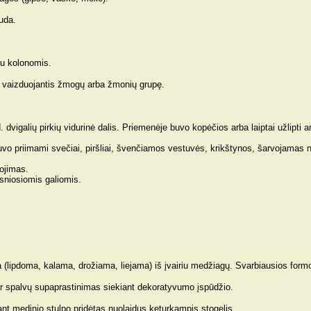
uda.
su kolonomis.
s, vaizduojantis žmogų arba žmonių grupę.
dvigalių pirkių vidurinė dalis. Priemenėje buvo kopėčios arba laiptai užlipti a
uvo priimami svečiai, piršliai, švenčiamos vestuvės, krikštynos, šarvojamas n
ojimas.
tesniosiomis galiomis.
 (lipdoma, kalama, drožiama, liejama) iš įvairiu medžiagų. Svarbiausios formo
ir spalvų supaprastinimas siekiant dekoratyvumo įspūdžio.
nt medinio stulpo pridėtas nuolaidus keturkampis stogelis.