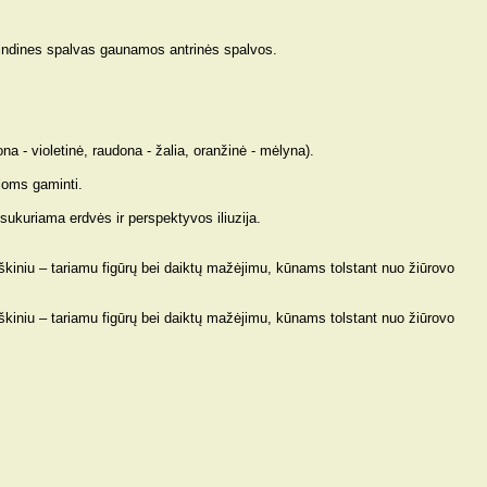
rindines spalvas gaunamos antrinės spalvos.
ona - violetinė, raudona - žalia, oranžinė - mėlyna).
ijoms gaminti.
ukuriama erdvės ir perspektyvos iliuzija.
iškiniu – tariamu figūrų bei daiktų mažėjimu, kūnams tolstant nuo žiūrovo
iškiniu – tariamu figūrų bei daiktų mažėjimu, kūnams tolstant nuo žiūrovo