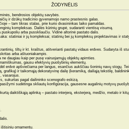
ŽODYNĖLIS
esminės, bendrosios objektų savybės.
ičių ir dzūkų tradicinio gyvenamojo namo prastesnis galas.
oje – tam tikras stalas, prie kurio dvasininkas laiko pamaldas.
įrenginių kompleksas. Dailės kūrinių grupė, sudaranti vientisą visumą.
puskupoliu arba pusskliaučiu. Vidinė altorinė pastato dalis.
ka: statiniai ir jų kompleksai; statinių bei jų kompleksų projektavimas ir sta
antinių, tiltų ir kt. kraštus, atitverianti pastatų vidaus erdves. Sudaryta iš stu
skritas arba aštuoniakampis.
la ne daugiau kaip per pusę vairuojamųjų objektų apimties.
 dinamiškumas, gausu efektyvių puošybinių elementų.
Todėl erdvė apšviečiama per langus, esančius aukščiau šoninių navų stogų. Tei
rafiką) ir taikomąją dekoratyvinę dailę (keramiką, dailiąją tekstilę, baldininky
i, vasarojus.
s, sukurtas pagal dailininko scenografo eskizą.
 pasižymi sudėtinga skliautų konfigūracija, gausesne augalinių motyvų puošy
rtą daiktiškąją aplinką – pastato interjerą, eksterjerą, medžio, metalo ir kit
.
alis.
ištisiniu ornamentu.