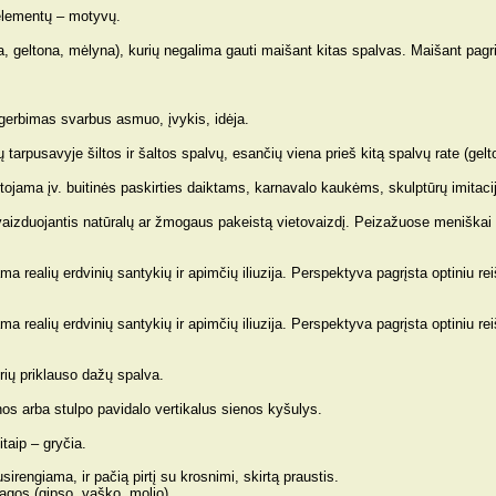
ų elementų – motyvų.
a, geltona, mėlyna), kurių negalima gauti maišant kitas spalvas. Maišant pag
gerbimas svarbus asmuo, įvykis, idėja.
 tarpusavyje šiltos ir šaltos spalvų, esančių viena prieš kitą spalvų rate (gelt
tojama įv. buitinės paskirties daiktams, karnavalo kaukėms, skulptūrų imitac
vaizduojantis natūralų ar žmogaus pakeistą vietovaizdį. Peizažuose meniškai s
 realių erdvinių santykių ir apimčių iliuzija. Perspektyva pagrįsta optiniu re
 realių erdvinių santykių ir apimčių iliuzija. Perspektyva pagrįsta optiniu re
rių priklauso dažų spalva.
nos arba stulpo pavidalo vertikalus sienos kyšulys.
taip – gryčia.
sirengiama, ir pačią pirtį su krosnimi, skirtą praustis.
agos (gipso, vaško, molio).