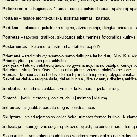
Polichromija
– daugiaspalviškumas, daugiaspalvis dekoras, spalvotoji spa
Portalas
– fasade architektūriškai išskirtas įėjimas į pastatą.
Portikas
– kolonados palaikoma stoginė, atvira galerija; dengtas prieangis 
Portretas
– tapybos, grafikos, skulptūros arba meninės fotografijos kūriny
Postamentas
– kolonos, piliastro arba statulos papėdė.
Priemenė
– tradicinio gyvenamojo namo dalis prie lauko durų. Nuo 19 a. vid. 
Prieseklytis
– patalpa prie seklyčios.
Seklyčia
– lietuvių valstiečių tradicinio gyvenamojo namo patalpa, kurioje b
Reljefas
– skulptūros rūšis: iškilus arba įdubus vaizdas plokščiame fone.
Ritmas
– komponavimo būdas; elementų ar plastinių formų tolygus pasikart
Sakralinė dailė
– religinė dailė, dailės kūriniai, išreiškiantys tikėjimą aukš
Simbolis
– sutartinis ženklas, žymintis kokią nors sąvoką ar idėją.
Sintezė
– įvairių elementų, objektų dalių jungimas į visumą.
Skliautas
– išgaubtas pastato stogas, lenktos lubos.
Skulptūra
– vaizduojamosios dailės šaka, trimatės formos kūriniai. Kuriama
Stilizacija
– kūrinyje vaizduojamų tikrovės objektų apibendrinimas – formų 
Stogastulpis – vertikalus nesudėtingos sandaros memorialinis paminklas – a