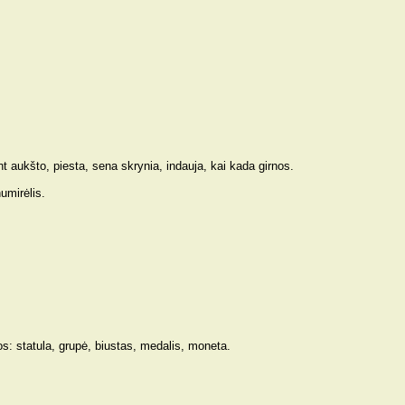
nt aukšto, piesta, sena skrynia, indauja, kai kada girnos.
umirėlis.
s: statula, grupė, biustas, medalis, moneta.