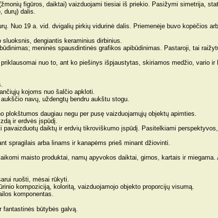
onių figūros, daiktai) vaizduojami tiesiai iš priekio. Pasižymi simetrija, 
 durų) dalis.
. Nuo 19 a. vid. dvigalių pirkių vidurinė dalis. Priemenėje buvo kopėčios arba 
 sluoksnis, dengiantis keraminius dirbinius.
pibūdinimas; meninės spausdintinės grafikos apibūdinimas. Pastaroji, tai raižytų
 priklausomai nuo to, ant ko piešinys išpjaustytas, skiriamos medžio, vario ir 
s.
ančiųjų kojoms nuo šalčio apkloti.
o aukščio navų, uždengtų bendru aukštu stogu.
š fono plokštumos daugiau negu per pusę vaizduojamųjų objektų apimties.
izdą ir erdvės įspūdį.
i pavaizduotų daiktų ir erdvių tikroviškumo įspūdį. Pasitelkiami perspektyvos,
ant spragilais arba linams ir kanapėms prieš minant džiovinti.
 laikomi maisto produktai, namų apyvokos daiktai, girnos, kartais ir miegama
arui ruošti, mėsai rūkyti.
ūrinio kompoziciją, koloritą, vaizduojamojo objekto proporcijų visumą.
brailos komponentas.
 fantastinės būtybės galvą.