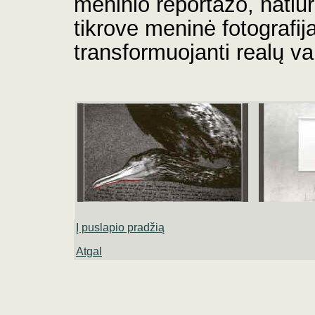
meninio reportažo, natiu
tikrove meninė fotografija
transformuojanti realų vai
Į puslapio pradžią
Atgal