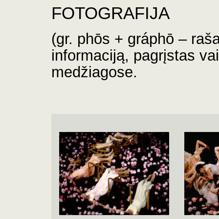
FOTOGRAFIJA
(gr. phōs + gráphō – raša
informaciją, pagrįstas va
medžiagose.