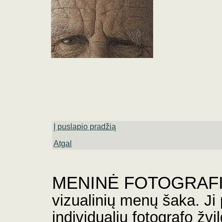
Į puslapio pradžią
Atgal
M
ENINĖ FOTOGRAF
vizualinių menų šaka. Ji 
individualiu fotografo žvil